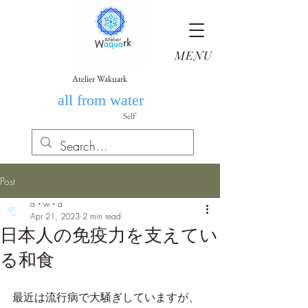
MENU
Atelier Wakuark
all from water
Self​
Post
a・w・a
Apr 21, 2023
2 min read
日本人の免疫力を支えてい
る和食
最近は流行病で大騒ぎしていますが、