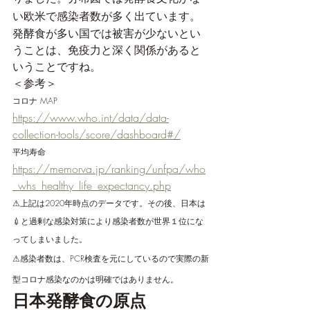
い欧米で感染者数が多く出ています。
発酵食が多い国では被害が少ないとい
うことは、免疫力と深く関係があると
いうことですね。
＜参考＞
コロナ MAP
https://www.who.int/data/data-
collection-tools/score/dashboard#/
平均寿命
https://memorva.jp/ranking/unfpa/who
_whs_healthy_life_expectancy.php
⚠︎上記は2020年時点のデータです。その後、日本は
💉と過剰な感染対策により感染者数が世界１位にな
ってしまいました。
⚠︎感染者数は、PCR検査を元にしているので実際の新
型コロナ感染なのかは明確ではありません。
日本発酵食の原点